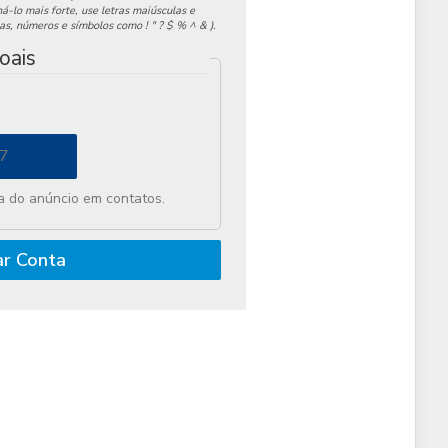
á-lo mais forte, use letras maiúsculas e
as, números e símbolos como ! " ? $ % ^ & ).
oais
 do anúncio em contatos.
ar Conta