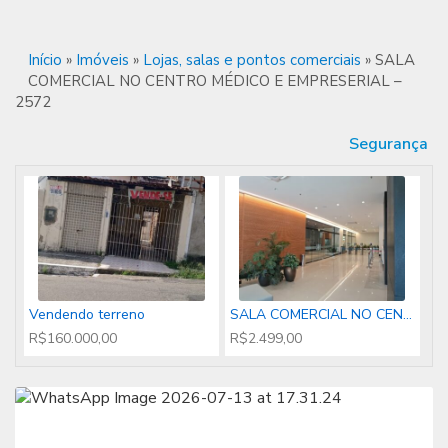
Início
»
Imóveis
»
Lojas, salas e pontos comerciais
»
SALA
COMERCIAL NO CENTRO MÉDICO E EMPRESERIAL –
2572
Segurança
Vendendo terreno
SALA COMERCIAL NO CENTRO ...
R$160.000,00
R$2.499,00
CASA NO 18 DO FORTE
APTO NO COSTA BRAVA ̵...
R$250.000,00
R$480.000,00