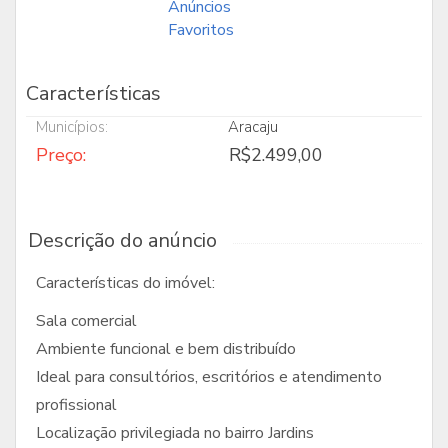
Anúncios
Favoritos
Edifício Saint Germain
Casa no condomínio Morada...
R$950.000,00
R$2.500.000,00
Características
Municípios:
Aracaju
Preço:
R$2.499,00
Descrição do anúncio
SALA COMERCIAL PARA VENDA...
SALAS COMERCIAIS PARA LOC...
R$3.000,00
R$2.000,00
Características do imóvel:
Sala comercial
Ambiente funcional e bem distribuído
Ideal para consultórios, escritórios e atendimento
profissional
Localização privilegiada no bairro Jardins
GALPÃO PARA LOCAÇÃO NO SI...
SALAS COMERCIAIS À VENDA ...