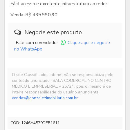
R$5.000,00
R$250.000,00
Fácil acesso e excelente infraestrutura ao redor
Venda: R$ 439.990,90
Negocie este produto
Fale com o vendedor
Clique aqui e negocie
no WhatsApp
APARTAMENTO PARA LOCAÇÃO ...
R$2.000,00
O site Classificados Infonet não se responsabiliza pelo
conteúdo anunciado "SALA COMERCIAL NO CENTRO
MÉDICO E EMPRESERIAL – 2572" , pois o mesmo é de
inteira responsabilidade do usuário anunciante
vendas@gonzalezimobiliaria.com.br
.
CÓD: 1246A4579DEB1611