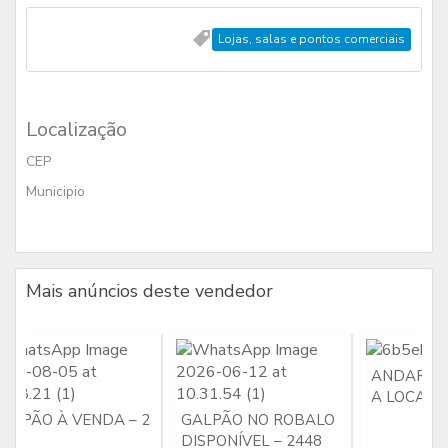
Lojas, salas e pontos comerciais
Localização
CEP
Municipio
Mais anúncios deste vendedor
ANDAR IN
A LOCAÇÃ
ALPÃO À VENDA – 2
GALPÃO NO ROBALO
02
DISPONÍVEL – 2448