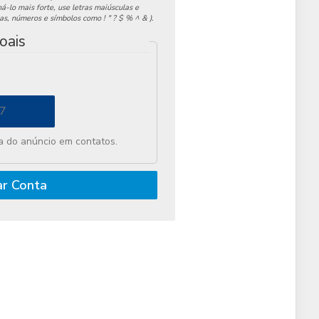
á-lo mais forte, use letras maiúsculas e
as, números e símbolos como ! " ? $ % ^ & ).
oais
 do anúncio em contatos.
ar Conta