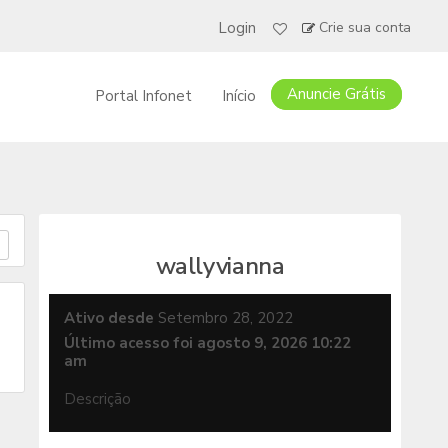
Login
Crie sua conta
Anuncie Grátis
Portal Infonet
Início
wallyvianna
Ativo desde
Setembro 28, 2022
Último acesso foi agosto 9, 2026 10:22
am
Descrição